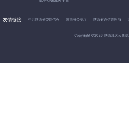
数字双碳服务平台
友情链接:
中共陕西省委网信办
陕西省公安厅
陕西省通信管理局
Copyright ©
2026
陕西烽火云集信