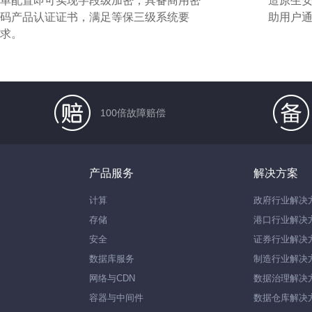
单配置即可实现字段级加密，具备商用密
造原生
码产品认证证书，满足等保三级系统要
助用户
求。
100倍故障赔偿
产品服务
解决方案
计算
政府行业解决
存储
港口行业解决
安全
证券行业解决
数据库服务
制造行业解决
网络与CDN
数据治理解决
容器与中间件
数据仓库解决