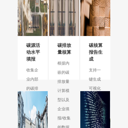
可视化碳盘查报
告。
碳源活
碳排放
碳核算
动水平
量核算
报告生
填报
成
根据内
收集企
支持一
嵌的碳
业内部
键生成
排放量
的碳排
可视化
计算模
放数
碳盘查
型以及
据，例
报告
。
企业填
如碳排
报/收集
放源、
的数据