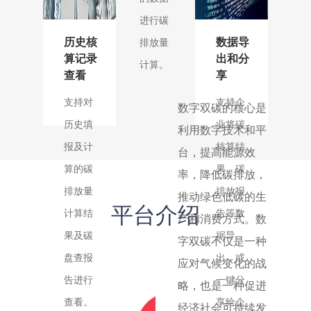
排放
进行碳
量、排
历史核
数据导
排放量
算记录
出和分
放类型
计算
。
查看
享
等
。
支持对
支持企
数字双碳的核心是
历史填
业将碳
利用数字技术和平
报及计
核算结
台，提高能源效
算的碳
果、碳
率，降低碳排放，
排放量
排放报
推动绿色低碳的生
平台介绍
计算结
告等数
产和消费方式。数
果及碳
据导
字双碳不仅是一种
盘查报
出，或
应对气候变化的战
告进行
一键分
略，也是一种促进
查看
。
享给企
经济社会可持续发