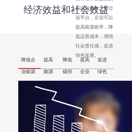
经济效益和社会效益
咨询和服务。通过
该平台，企业可以
提高能源效率，降
低运营成本，增强
社会责任感，促进
绿色发展。
降低企
提高
降低
提高
促进
业能源
能源
碳排
企业
绿色
使用成
利用
放成
竞争
经济
本
效率
本
力
发展