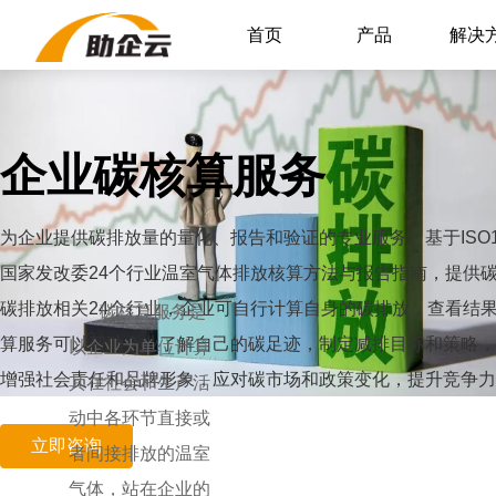
首页
产品
解决
企业碳核算服务
为企业提供碳排放量的量化、报告和验证的专业服务。基于ISO14064-
国家发改委24个行业温室气体排放核算方法与报告指南，提供
碳排放相关24个行业，企业可自行计算自身的碳排放，查看结
碳核算服务是
算服务可以帮助企业了解自己的碳足迹，制定减排目标和策略，
以企业为单位计算
增强社会责任和品牌形象，应对碳市场和政策变化，提升竞争力
其在社会和生产活
动中各环节直接或
立即咨询
者间接排放的温室
气体，站在企业的