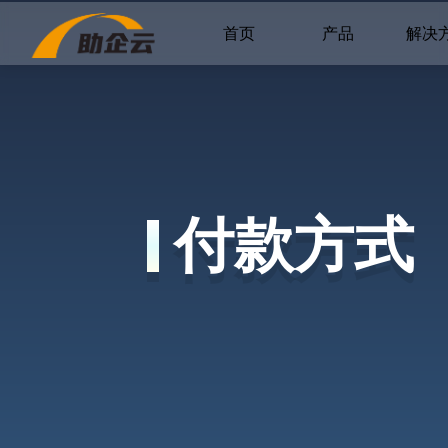
首页
产品
解决
付款方式