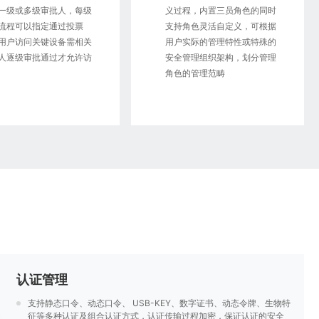
一级或多级审批人，每级
义过程，内置三员角色的同时
流程可以指定通过投票
支持角色灵活自定义，可根据
用户访问关键设备需相关
用户实际的管理特性或特殊的
人逐级审批通过才允许访
安全管理组织架构，划分管理
角色的管理范畴
认证管理
支持静态口令、动态口令、 USB-KEY、数字证书、动态令牌、生物特
征等多种认证及组合认证方式，认证传输过程加密，保证认证的安全