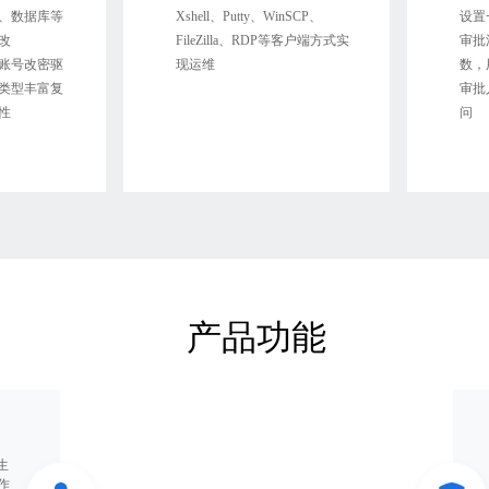
x系统、数据库等
Xshell、Putty、WinSCP、
设置
改
FileZilla、RDP等客户端方式实
审批
账号改密驱
现运维
数，
类型丰富复
审批
性
问
产品功能
生
作