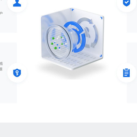
户
精
源